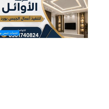
خصم 35%
خدمات جبس بو