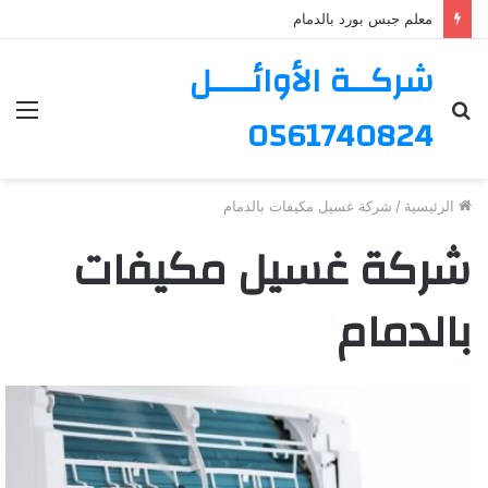
معلم جبس بورد بالدمام
شركــة الأوائــــل
بحث
الق
0561740824
عن
الرئيسية
/
شركة غسيل مكيفات بالدمام
شركة غسيل مكيفات
بالدمام