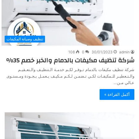
تنظيف وصيانة المكيفات
108
0
30/01/2023
admin
شركة تنظيف مكيفات بالدمام والخبر خصم 35%
شركة تنظيف مكيفات بالدمام تـوفـر لكـم خدمـة الـتنظيـف والـتعـقيـم
والـتـعطيـر للـمكيفـات لكـي تـضمـن لـكـم مـكيـف يـعمـل بـجـودة ومـستـوى
عـالي مـن…
أكمل القراءة »
شركة
شرك
تنظيف
تنظ
مكيفات
وصي
بالدمام
الا